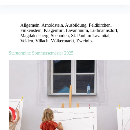
Allgemein
,
Arnoldstein
,
Ausbildung
,
Feldkirchen
,
Finkenstein
,
Klagenfurt
,
Lavantinum
,
Ludmannsdorf
,
Magdalensberg
,
Seeboden
,
St. Paul im Lavanttal
,
Velden
,
Villach
,
Völkermarkt
,
Zweinitz
Starttermine Sommersemester 2025