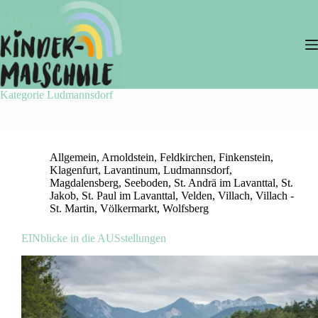
Zum
Inhalt
springen
Kategorie
Ludmannsdorf
Allgemein
,
Arnoldstein
,
Feldkirchen
,
Finkenstein
,
Klagenfurt
,
Lavantinum
,
Ludmannsdorf
,
Magdalensberg
,
Seeboden
,
St. Andrä im Lavanttal
,
St.
Jakob
,
St. Paul im Lavanttal
,
Velden
,
Villach
,
Villach -
St. Martin
,
Völkermarkt
,
Wolfsberg
EINblicke in die AUSstellungen