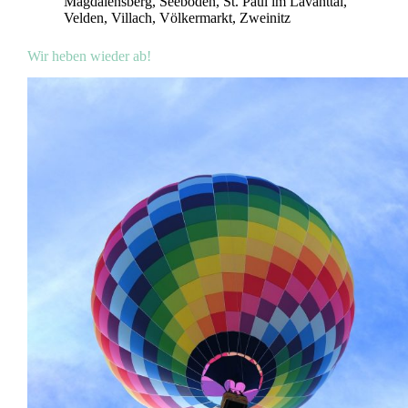
Magdalensberg
,
Seeboden
,
St. Paul im Lavanttal
,
Velden
,
Villach
,
Völkermarkt
,
Zweinitz
Wir heben wieder ab!